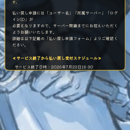
す。
払い戻し申請には「ユーザー名」「所属サーバー」「ログ
インID」が
必要となりますので、サーバー閉鎖までにお控えいただく
ようお願いいたします。
詳細は以下記載の「払い戻し申請フォーム」よりご確認く
ださい。
≪サービス終了から払い戻し受付スケジュール≫
サービス終了日時：2026年7月23日16:30
サーバー閉鎖：2026年7月27日15:00
払い戻し受付開始日時：2026年7月23日16:30
払い戻し受付終了日時：2026年8月31日23:59
≪払戻しの方法≫
以下、払い戻し申請フォームURLより申請ください
https://x.gd/lyhpE